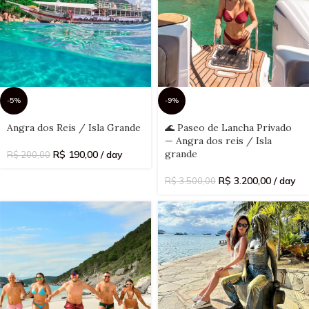
-5%
-9%
Select
Select
Angra dos Reis / Isla Grande
🌊 Paseo de Lancha Privado
date(s)
date(s)
— Angra dos reis / Isla
grande
R$
190,00
/ day
R$
200,00
R$
3.200,00
/ day
R$
3.500,00