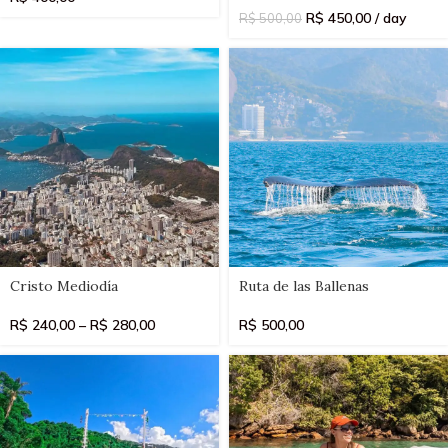
R$
450,00
/ day
R$
500,00
Select
Select
Cristo Mediodía
Ruta de las Ballenas
date(s)
date(s)
R$
240,00
–
R$
280,00
R$
500,00