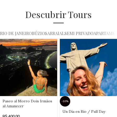
Descubrir Tours
RIO DE JANEIRO
BÚZIOS
ARRAIAL
SEMI PRIVADO
APARTAME
Select
Paseo al Morro Dois Irmãos
-10%
date(s)
al Amanecer
Select
Un Día en Rio / Full Day
date(s)
R$
400,00