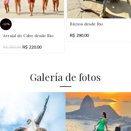
Select
Búzios desde Rio
-12%
date(s)
Select
R$
290,00
Arraial do Cabo desde Rio
date(s)
R$
220,00
R$
250,00
Galería de fotos