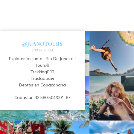
@JUANOTOURS
INSTAGRAM
Exploremos juntos Rio De Janeiro !
Tours⛵️
Trekking🧗🏻‍♂️
Traslados🚗
Deptos en Copacabana
Cadastur: 33.580.504/001-87