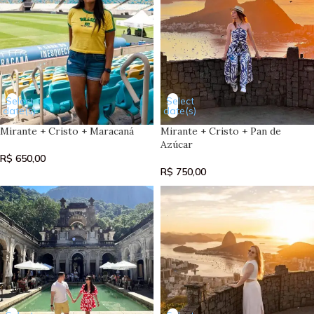
Select
Select
date(s)
date(s)
Mirante + Cristo + Maracaná
Mirante + Cristo + Pan de
Azúcar
R$
650,00
R$
750,00