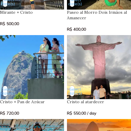
date(s)
date(s)
Mirante + Cristo
Paseo al Morro Dois Irmãos al
Amanecer
R$
500,00
R$
400,00
Select
Select
date(s)
date(s)
Cristo + Pan de Azúcar
Cristo al atardecer
R$
720,00
R$
550,00
/ day