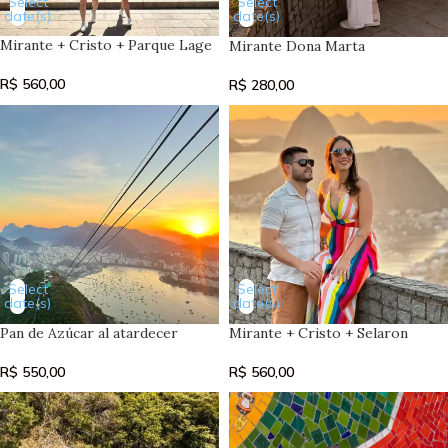
Select
Select
date(s)
date(s)
Mirante + Cristo + Parque Lage
Mirante Dona Marta
R$
560,00
R$
280,00
Select
Select
date(s)
date(s)
Pan de Azúcar al atardecer
Mirante + Cristo + Selaron
R$
550,00
R$
560,00