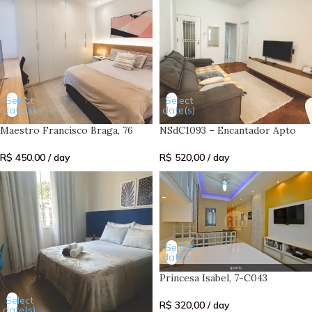
Select
Select
date(s)
date(s)
Maestro Francisco Braga, 76
NSdC1093 – Encantador Apto
R$
450,00
/ day
R$
520,00
/ day
Select
date(s)
Princesa Isabel, 7-C043
Select
R$
320,00
/ day
date(s)