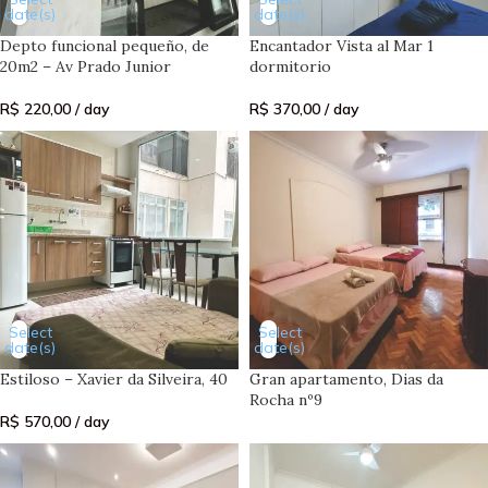
date(s)
date(s)
Depto funcional pequeño, de
Encantador Vista al Mar 1
20m2 – Av Prado Junior
dormitorio
R$
220,00
/ day
R$
370,00
/ day
Select
Select
date(s)
date(s)
Estiloso – Xavier da Silveira, 40
Gran apartamento, Dias da
Rocha nº9
R$
570,00
/ day