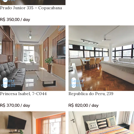
Prado Junior 335 – Copacabana
R$
350,00
/ day
Select
Select
date(s)
date(s)
Princesa Isabel, 7-C044
Republica do Peru, 239
R$
370,00
/ day
R$
820,00
/ day