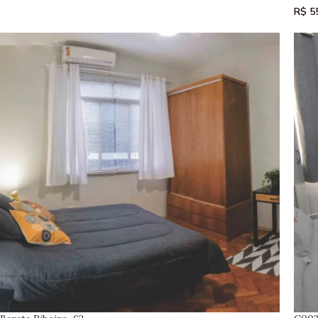
R$
55