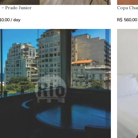
 – Prado Junior
Copa Cha
0,00
/ day
R$
560,00