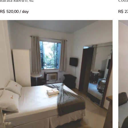
Barata Ribeiro, 62
C003 
R$
520,00
/ day
R$
27