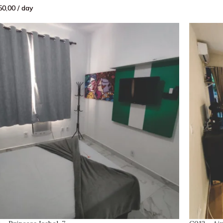
0,00
/ day