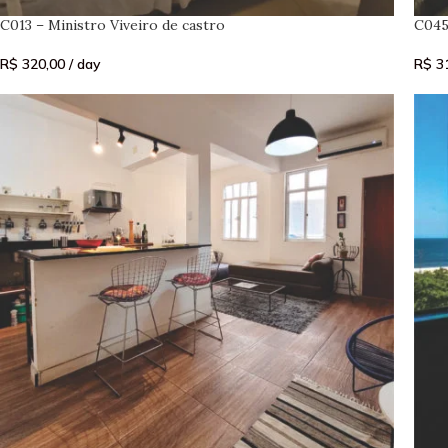
C013 – Ministro Viveiro de castro
C045
R$
320,00
/ day
R$
31