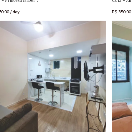
– Princesa Isabel, 7
C012 – Air
0,00
/ day
R$
350,00