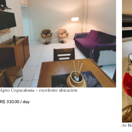
Apto Copacabana – excelente ubicación
R$
310,00
/ day
Av N