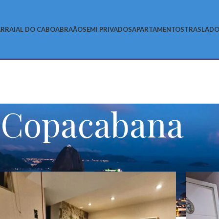
RRAIAL DO CABO
ABRAÃO
SEMI PRIVADOS
APARTAMENTOS
TRASLADO
Copacabana
Show
9
12