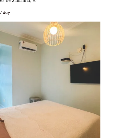
es de Saldanha, 76
/ day