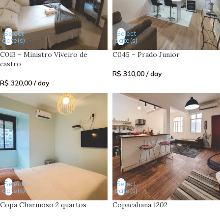
Select
Select
date(s)
date(s)
C013 – Ministro Viveiro de
C045 – Prado Junior
castro
R$
310,00
/ day
R$
320,00
/ day
Select
Select
date(s)
date(s)
Copa Charmoso 2 quartos
Copacabana 1202