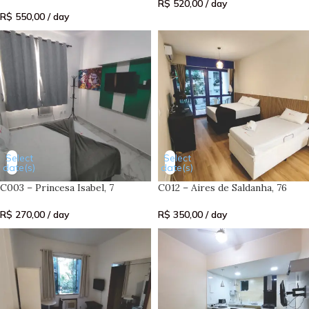
R$
520,00
/ day
R$
550,00
/ day
Select
Select
date(s)
date(s)
C003 – Princesa Isabel, 7
C012 – Aires de Saldanha, 76
R$
270,00
/ day
R$
350,00
/ day