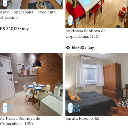
date(s)
Apto Copacabana – excelente
ubicación
Select
date(s)
R$
310,00
/ day
Av Nossa Senhora de
Copacabana, 1150
R$
550,00
/ day
Select
Select
date(s)
date(s)
Av Nossa Senhora de
Barata Ribeiro, 62
Copacabana, 1150